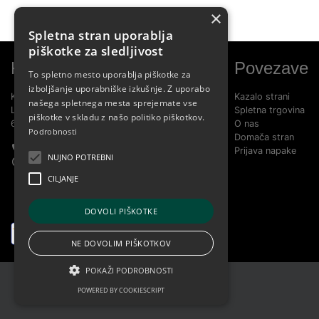
×
Spletna stran uporablja
piškotke za sledljivost
Kontakt
Povezave
To spletno mesto uporablja piškotke za
izboljšanje uporabniške izkušnje. Z uporabo
KOBILARNA LIPICA D.O.O.
Kazalo strani
našega spletnega mesta sprejemate vse
LIPICA 5
Spletna trgovina
piškotke v skladu z našo politiko piškotkov.
6210 SEŽANA
O nas
Podrobnosti
Domača stran
+386 5 739 1580
Prijava napake
NUJNO POTREBNI
info@lipica.org
CILJANJE
DOVOLI PIŠKOTKE
NE DOVOLIM PIŠKOTKOV
POKAŽI PODROBNOSTI
Splošni pogoji
POWERED BY COOKIESCRIPT
Piškotki