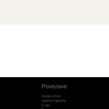
Povezave
Kazalo strani
Spletna trgovina
O nas