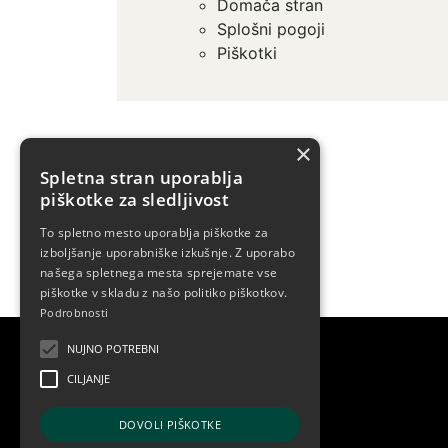
Domača stran
Splošni pogoji
Piškotki
×
Spletna stran uporablja
piškotke za sledljivost
To spletno mesto uporablja piškotke za
izboljšanje uporabniške izkušnje. Z uporabo
našega spletnega mesta sprejemate vse
piškotke v skladu z našo politiko piškotkov.
Podrobnosti
Kontakt
NUJNO POTREBNI
CILJANJE
KOBILARNA LIPICA D.O.O.
LIPICA 5
DOVOLI PIŠKOTKE
6210 SEŽANA