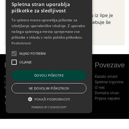
Spletna stran uporablja
piškotke za sledljivost
Za lažje uživanje v sladkobnosti medu iz lipe je
To spletno mesto uporablja piškotke za
pripravljen komplet, ki poleg medu vsebuje še
izboljšanje uporabniške izkušnje. Z uporabo
leseno žličko.
našega spletnega mesta sprejemate vse
piškotke v skladu z našo politiko piškotkov.
Podrobnosti
NUJNO POTREBNI
CILJANJE
Kontakt
Povezave
DOVOLI PIŠKOTKE
KOBILARNA LIPICA D.O.O.
Kazalo strani
LIPICA 5
Spletna trgovina
6210 SEŽANA
O nas
NE DOVOLIM PIŠKOTKOV
Domača stran
+386 5 739 1580
Prijava napake
POKAŽI PODROBNOSTI
info@lipica.org
POWERED BY COOKIESCRIPT