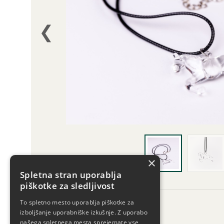
❮
×
Spletna stran uporablja
piškotke za sledljivost
To spletno mesto uporablja piškotke za
Opis
izboljšanje uporabniške izkušnje. Z uporabo
našega spletnega mesta sprejemate vse
VIŠINA: 2,5 cm