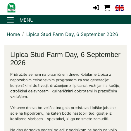
MENU
Home
Lipica Stud Farm Day, 6 September 2026
Lipica Stud Farm Day, 6 September
2026
Pridružite se nam na prazničnem dnevu Kobilarne Lipica z
nepozabnim celodnevnim programom za vse generacije:
konjeniškimi doživetji, druženjem z lipicanci, vožnjami s kočijo,
otroškimi dejavnostmi, kulinaričnimi dobrotami in prazničnim
vzdušjem.
Vrhunec dneva bo veličastna gala predstava Lipiške jahalne
šole na hipodromu, na kateri bodo nastopili tudi gostje iz
kobilarne Marbach – spektakel, ki ga ne smete zamuditi.
Na dan dogodka vodeni ogledi z vodnikom ne bodo na voljo.