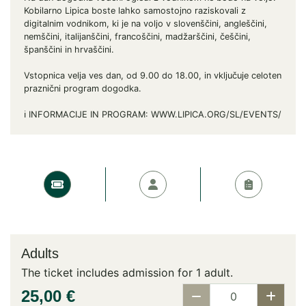
Kobilarno Lipica boste lahko samostojno raziskovali z
digitalnim vodnikom, ki je na voljo v slovenščini, angleščini,
nemščini, italijanščini, francoščini, madžarščini, češčini,
španščini in hrvaščini.
Vstopnica velja ves dan, od 9.00 do 18.00, in vključuje celoten
praznični program dogodka.
ℹ️ INFORMACIJE IN PROGRAM: WWW.LIPICA.ORG/SL/EVENTS/
Adults
The ticket includes admission for 1 adult.
25,00 €